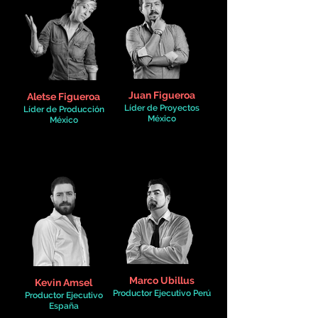
Juan Figueroa
Aletse Figueroa
Líder de Proyectos
Líder de Producción
México
México
Marco Ubillus
Kevin Amsel
Productor Ejecutivo Perú
Productor Ejecutivo
España