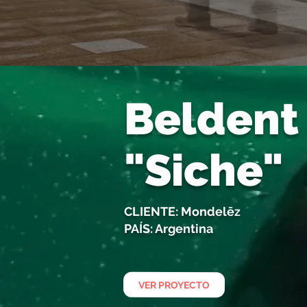
Beldent 
"Siche"
CLIENTE: Mondelēz
PAÍS: Argentina
VER PROYECTO