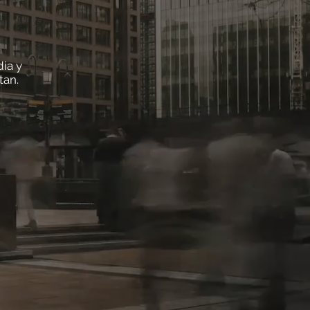
ia y
tan.